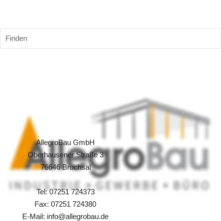
AllegroBau
Finden
Mit über 20 Jahren Erfahrung, planen und projektieren wir Ihr 
Bauvorhaben nach Ihrem Wunsch. 
Professionell, wirtschaftlich und qualitativ.
AllegroBau GmbH
Oberhausener Straße 3
76646 Bruchsal
Tel: 07251 724373
Fax: 07251 724380
E-Mail: info@allegrobau.de